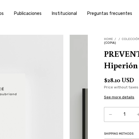
os
Publicaciones
Institucional
Preguntas frecuentes
HOME
/
/
COLECCIÓN
(COPIA)
PREVENTA
Hiperión 
$28.10 USD
Price without taxe
See more details
SHIPPING METHODS
Shipping for zipcod