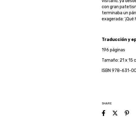
visitarlo, ya desd
con gran patetis
terminaba un pár
exagerada: ‘¡Qué 
Traducción y ep
196 páginas
Tamaño: 21 x 15 
ISBN 978-631-0
SHARE