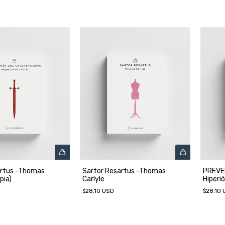
artus -Thomas
Sartor Resartus -Thomas
PREVEN
pia)
Carlyle
Hiperi
$28.10 USD
$28.10