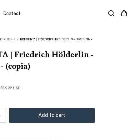
Contact
 EXLIBRIS
/
PREVENTA | FRIEDRICH HÖLDERLIN - HIPERIÓN -
 | Friedrich Hölderlin -
- (copia)
s
$23.22 USD
Change zipcode
e: