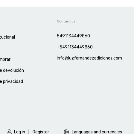
n
Contact us
5491134449860
tucional
+5491134449860
info@luzfernandezediciones.com
mprar
de devolución
de privacidad
Log in
|
Register
Languages and currencies