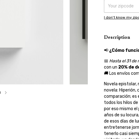
I don't know my zi
Description
📢
¿Cómo funcio
📅
Hasta el 31 de
con un
20% de d
🚚 Los envíos com
Novela epistolar, n
novela: Hiperión,
4
comparación; es el
todos los hilos de
por eso mismo el 
años de su locura
de esos días de l
entretenerse jorn
tenerlo casi siem