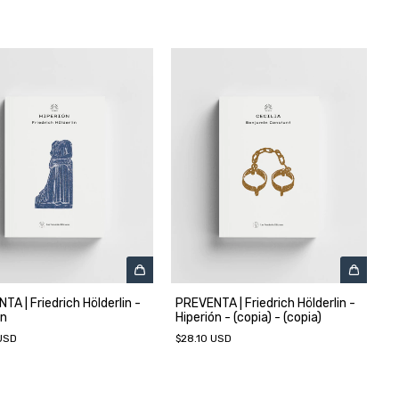
TA | Friedrich Hölderlin -
PREVENTA | Friedrich Hölderlin -
ón
Hiperión - (copia) - (copia)
 USD
$28.10 USD