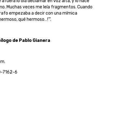
e afuera lo oía declamar en voz alta, y lo hace
mo. Muchas veces me leía fragmentos. Cuando
rafo empezaba a decir con una mímica
hermoso, qué hermoso…!’”.
ílogo de Pablo Gianera
cm.
0-7162-6