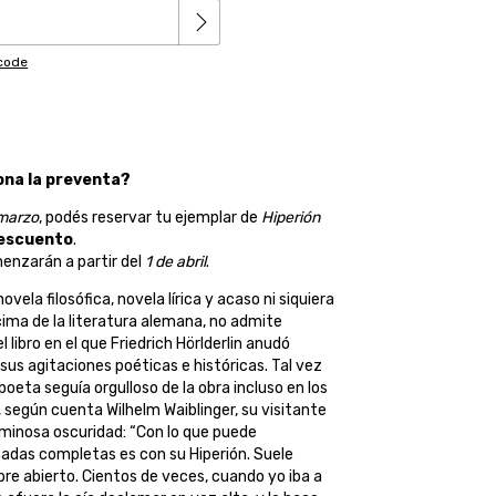
pcode
na la preventa?
 marzo
, podés reservar tu ejemplar de
Hiperión
escuento
.
enzarán a partir del
1 de abril
.
ovela filosófica, novela lírica y acaso ni siquiera
 cima de la literatura alemana, no admite
 libro en el que Friedrich Hörlderlin anudó
 sus agitaciones poéticas e históricas. Tal vez
poeta seguía orgulloso de la obra incluso en los
, según cuenta Wilhelm Waiblinger, su visitante
uminosa oscuridad: “Con lo que puede
adas completas es con su Hiperión. Suele
pre abierto. Cientos de veces, cuando yo iba a