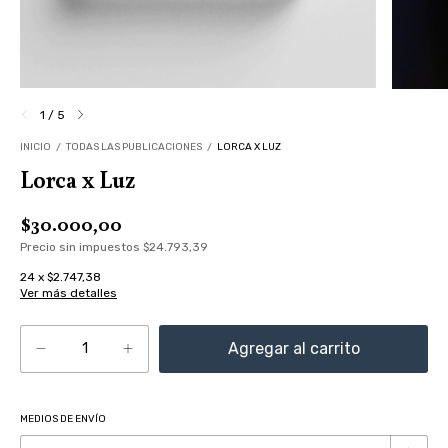
1
/
5
INICIO
/
TODAS LAS PUBLICACIONES
/
LORCA X LUZ
Lorca x Luz
$30.000,00
Precio sin impuestos
$24.793,39
24
x
$2.747,38
Ver más detalles
MEDIOS DE ENVÍO
Cambiar CP
Entregas para el CP: