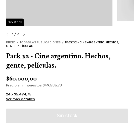
Sin stock
1
/
3
INICIO
/
TODAS LAS PUBLICACIONES
/
PACK X2 - CINE ARGENTINO. HECHOS,
GENTE, PELÍCULAS.
Pack x2 - Cine argentino. Hechos,
gente, películas.
$60.000,00
Precio sin impuestos
$49.586,78
24
x
$5.494,75
Ver más detalles